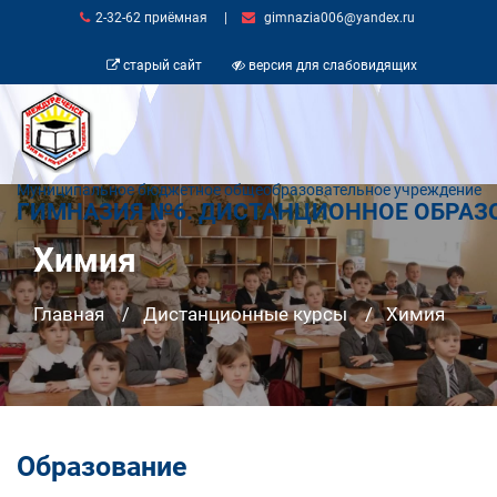
2-32-62 приёмная
|
gimnazia006@yandex.ru
старый сайт
версия для слабовидящих
Муниципальное бюджетное общеобразовательное учреждение
ГИМНАЗИЯ №6. ДИСТАНЦИОННОЕ ОБРАЗ
Химия
Главная
Дистанционные курсы
Химия
Образование